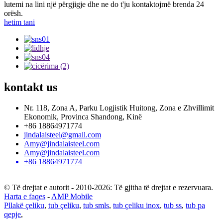
lutemi na lini një përgjigje dhe ne do t'ju kontaktojmë brenda 24
orësh.
hetim tani
kontakt
us
Nr. 118, Zona A, Parku Logjistik Huitong, Zona e Zhvillimit
Ekonomik, Provinca Shandong, Kinë
+86 18864971774
jindalaisteel@gmail.com
Amy@jindalaisteel.com
Amy@jindalaisteel.com
+86 18864971774
© Të drejtat e autorit - 2010-2026: Të gjitha të drejtat e rezervuara.
Harta e faqes
-
AMP Mobile
Pllakë çeliku
,
tub çeliku
,
tub smls
,
tub çeliku inox
,
tub ss
,
tub pa
qepje
,