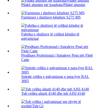
Pllakë alumini me kuadrata/Pllakë alumini
Furnizues i shufrave këndore S275 MS
Fabrika e shufrave të çelikut këndor të
galvanizuar
Prodhues Profesional i Spiraleve Ppgi për Fletë
Çatie
Spirale çeliku e galvanizuar e para-lyer RAL
3005
Tub çeliku aliazh 4140 dhe tub AISI 4140