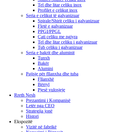
Tel dhe litar çeliku inox
Profilet e çelikut inox
Seria e çelikut të galvanizuar
Spirale/Shirit çeliku i galvanizuar
Fletë e galvanizuar
PPGI/PPGL
Çati çeliku me ngjyra
Tel dhe litar çeliku i galvanizuar
Tub çeliku i galvanizuar
Seria e bakrit dhe aluminit
Tunxh
Bakër
Alumini
Pajisje për fllanxha dhe tuba
Fllanxhë
Bërryl
Pjesë vulosjeje
Rreth Nesh
Prezantimi i Kompanisë
Letër nga CEO
Strategjia jonë
Histori
Ekspozitë
Vizitë në fabrikë