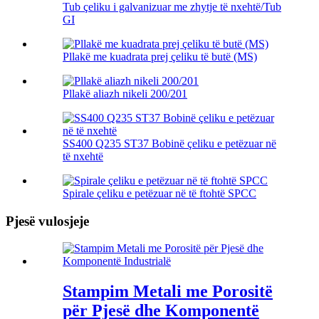
Tub çeliku i galvanizuar me zhytje të nxehtë/Tub
GI
Pllakë me kuadrata prej çeliku të butë (MS)
Pllakë aliazh nikeli 200/201
SS400 Q235 ST37 Bobinë çeliku e petëzuar në
të nxehtë
Spirale çeliku e petëzuar në të ftohtë SPCC
Pjesë vulosjeje
Stampim Metali me Porositë
për Pjesë dhe Komponentë