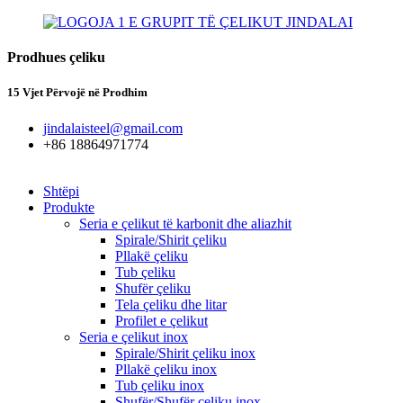
Prodhues çeliku
15 Vjet Përvojë në Prodhim
jindalaisteel@gmail.com
+86 18864971774
Shtëpi
Produkte
Seria e çelikut të karbonit dhe aliazhit
Spirale/Shirit çeliku
Pllakë çeliku
Tub çeliku
Shufër çeliku
Tela çeliku dhe litar
Profilet e çelikut
Seria e çelikut inox
Spirale/Shirit çeliku inox
Pllakë çeliku inox
Tub çeliku inox
Shufër/Shufër çeliku inox