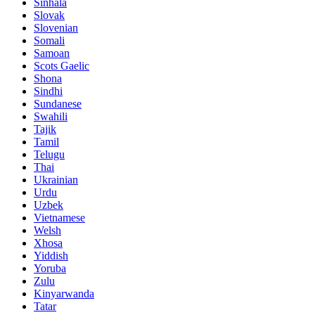
Sinhala
Slovak
Slovenian
Somali
Samoan
Scots Gaelic
Shona
Sindhi
Sundanese
Swahili
Tajik
Tamil
Telugu
Thai
Ukrainian
Urdu
Uzbek
Vietnamese
Welsh
Xhosa
Yiddish
Yoruba
Zulu
Kinyarwanda
Tatar