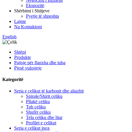
Negocimi i Biznesit
Ekspozitë
Shërbimi i Shitjeve
Pyetje të shpeshta
Lajme
Na Kontaktoni
English
Shtëpi
Produkte
Pajisje për flanxha dhe tuba
Pjesë vulosjeje
Kategoritë
Seria e çelikut të karbonit dhe aliazhit
Spirale/Shirit çeliku
Pllakë çeliku
Tub çeliku
Shufër çeliku
Tela çeliku dhe litar
Profilet e çelikut
Seria e çelikut inox