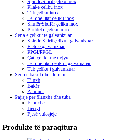
Spirale/Shirit çeliku inox
Pllakë çeliku inox
Tub çeliku inox
Tel dhe litar çeliku inox
Shufër/Shufër çeliku inox
Profilet e çelikut inox
Seria e çelikut të galvanizuar
Spirale/Shirit çeliku i galvanizuar
Fletë e galvanizuar
PPGI/PPGL
Çati çeliku me ngjyra
Tel dhe litar çeliku i galvanizuar
Tub çeliku i galvanizuar
Seria e bakrit dhe aluminit
Tunxh
Bakër
Alumini
Pajisje për fllanxha dhe tuba
Fllanxhë
Bërryl
Pjesë vulosjeje
Produkte të paraqitura