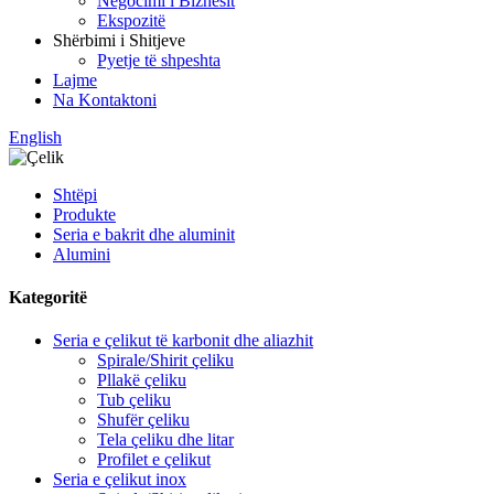
Negocimi i Biznesit
Ekspozitë
Shërbimi i Shitjeve
Pyetje të shpeshta
Lajme
Na Kontaktoni
English
Shtëpi
Produkte
Seria e bakrit dhe aluminit
Alumini
Kategoritë
Seria e çelikut të karbonit dhe aliazhit
Spirale/Shirit çeliku
Pllakë çeliku
Tub çeliku
Shufër çeliku
Tela çeliku dhe litar
Profilet e çelikut
Seria e çelikut inox