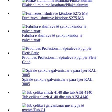
Pllakë alumini me kuadrata/Pllakë alumini
Furnizues i shufrave këndore S275 MS
Fabrika e shufrave të çelikut këndor të
galvanizuar
Prodhues Profesional i Spiraleve Ppgi për Fletë
Çatie
Spirale çeliku e galvanizuar e para-lyer RAL
3005
Tub çeliku aliazh 4140 dhe tub AISI 4140