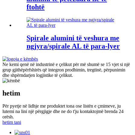
ftohtë
Spirale alumini të veshura me
ngjyra/spirale AL të para-lyer
Ne kemi qenë në industrinë e çelikut për më shumë se 15 vjet si një
grup gjithëpërfshirës që integron prodhimin, tregtinë, përpunimin
dhe shpërndarjen logjistike të çelikut.
hetim
Për pyetje në lidhje me produktet tona ose listën e çmimeve, ju
lutemi na lini një përgjigje dhe ne do t'ju kontaktojmë brenda 24
orësh.
hetim tani