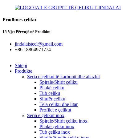
Prodhues çeliku
15 Vjet Përvojë në Prodhim
jindalaisteel@gmail.com
+86 18864971774
Shtëpi
Produkte
Seria e çelikut të karbonit dhe aliazhit
Spirale/Shirit çeliku
Pllakë çeliku
Tub çeliku
Shufër çeliku
Tela çeliku dhe litar
Profilet e çelikut
Seria e çelikut inox
Spirale/Shirit çeliku inox
Pllakë çeliku inox
Tub çeliku inox
Shufër/Shufër çeliku inox