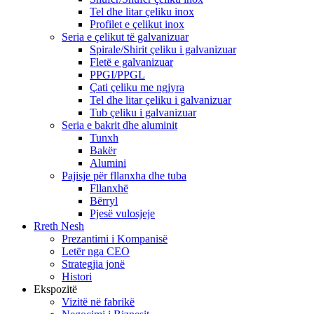
Tel dhe litar çeliku inox
Profilet e çelikut inox
Seria e çelikut të galvanizuar
Spirale/Shirit çeliku i galvanizuar
Fletë e galvanizuar
PPGI/PPGL
Çati çeliku me ngjyra
Tel dhe litar çeliku i galvanizuar
Tub çeliku i galvanizuar
Seria e bakrit dhe aluminit
Tunxh
Bakër
Alumini
Pajisje për fllanxha dhe tuba
Fllanxhë
Bërryl
Pjesë vulosjeje
Rreth Nesh
Prezantimi i Kompanisë
Letër nga CEO
Strategjia jonë
Histori
Ekspozitë
Vizitë në fabrikë