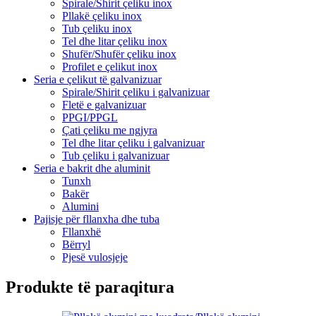
Spirale/Shirit çeliku inox
Pllakë çeliku inox
Tub çeliku inox
Tel dhe litar çeliku inox
Shufër/Shufër çeliku inox
Profilet e çelikut inox
Seria e çelikut të galvanizuar
Spirale/Shirit çeliku i galvanizuar
Fletë e galvanizuar
PPGI/PPGL
Çati çeliku me ngjyra
Tel dhe litar çeliku i galvanizuar
Tub çeliku i galvanizuar
Seria e bakrit dhe aluminit
Tunxh
Bakër
Alumini
Pajisje për fllanxha dhe tuba
Fllanxhë
Bërryl
Pjesë vulosjeje
Produkte të paraqitura