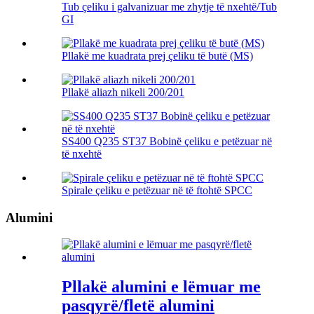
Tub çeliku i galvanizuar me zhytje të nxehtë/Tub
GI
Pllakë me kuadrata prej çeliku të butë (MS)
Pllakë aliazh nikeli 200/201
SS400 Q235 ST37 Bobinë çeliku e petëzuar në
të nxehtë
Spirale çeliku e petëzuar në të ftohtë SPCC
Alumini
Pllakë alumini e lëmuar me
pasqyrë/fletë alumini