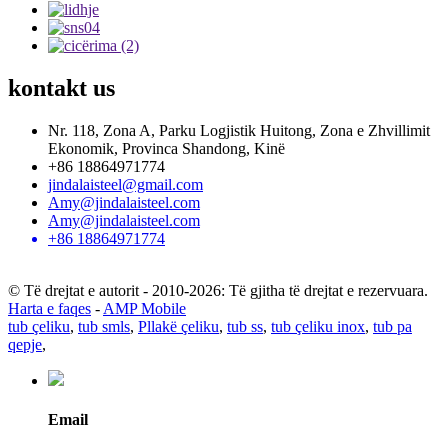
kontakt
us
Nr. 118, Zona A, Parku Logjistik Huitong, Zona e Zhvillimit
Ekonomik, Provinca Shandong, Kinë
+86 18864971774
jindalaisteel@gmail.com
Amy@jindalaisteel.com
Amy@jindalaisteel.com
+86 18864971774
© Të drejtat e autorit - 2010-2026: Të gjitha të drejtat e rezervuara.
Harta e faqes
-
AMP Mobile
tub çeliku
,
tub smls
,
Pllakë çeliku
,
tub ss
,
tub çeliku inox
,
tub pa
qepje
,
Email