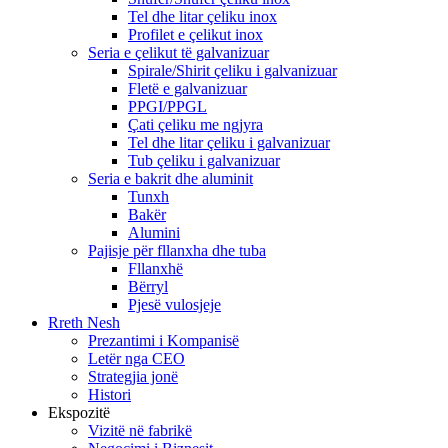
Tel dhe litar çeliku inox
Profilet e çelikut inox
Seria e çelikut të galvanizuar
Spirale/Shirit çeliku i galvanizuar
Fletë e galvanizuar
PPGI/PPGL
Çati çeliku me ngjyra
Tel dhe litar çeliku i galvanizuar
Tub çeliku i galvanizuar
Seria e bakrit dhe aluminit
Tunxh
Bakër
Alumini
Pajisje për fllanxha dhe tuba
Fllanxhë
Bërryl
Pjesë vulosjeje
Rreth Nesh
Prezantimi i Kompanisë
Letër nga CEO
Strategjia jonë
Histori
Ekspozitë
Vizitë në fabrikë