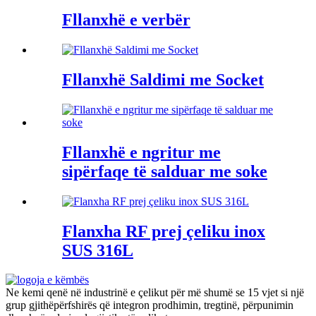
Fllanxhë e verbër
Fllanxhë Saldimi me Socket
Fllanxhë e ngritur me
sipërfaqe të salduar me soke
Flanxha RF prej çeliku inox
SUS 316L
Ne kemi qenë në industrinë e çelikut për më shumë se 15 vjet si një
grup gjithëpërfshirës që integron prodhimin, tregtinë, përpunimin