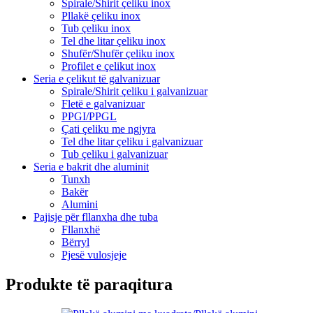
Spirale/Shirit çeliku inox
Pllakë çeliku inox
Tub çeliku inox
Tel dhe litar çeliku inox
Shufër/Shufër çeliku inox
Profilet e çelikut inox
Seria e çelikut të galvanizuar
Spirale/Shirit çeliku i galvanizuar
Fletë e galvanizuar
PPGI/PPGL
Çati çeliku me ngjyra
Tel dhe litar çeliku i galvanizuar
Tub çeliku i galvanizuar
Seria e bakrit dhe aluminit
Tunxh
Bakër
Alumini
Pajisje për fllanxha dhe tuba
Fllanxhë
Bërryl
Pjesë vulosjeje
Produkte të paraqitura