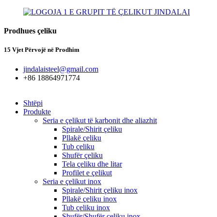
Prodhues çeliku
15 Vjet Përvojë në Prodhim
jindalaisteel@gmail.com
+86 18864971774
Shtëpi
Produkte
Seria e çelikut të karbonit dhe aliazhit
Spirale/Shirit çeliku
Pllakë çeliku
Tub çeliku
Shufër çeliku
Tela çeliku dhe litar
Profilet e çelikut
Seria e çelikut inox
Spirale/Shirit çeliku inox
Pllakë çeliku inox
Tub çeliku inox
Shufër/Shufër çeliku inox