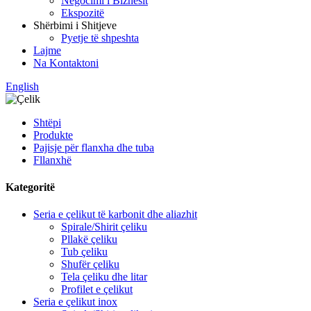
Negocimi i Biznesit
Ekspozitë
Shërbimi i Shitjeve
Pyetje të shpeshta
Lajme
Na Kontaktoni
English
Shtëpi
Produkte
Pajisje për flanxha dhe tuba
Fllanxhë
Kategoritë
Seria e çelikut të karbonit dhe aliazhit
Spirale/Shirit çeliku
Pllakë çeliku
Tub çeliku
Shufër çeliku
Tela çeliku dhe litar
Profilet e çelikut
Seria e çelikut inox