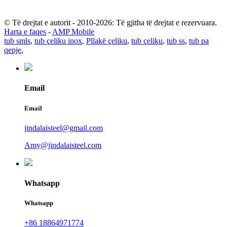
© Të drejtat e autorit - 2010-2026: Të gjitha të drejtat e rezervuara.
Harta e faqes
-
AMP Mobile
tub smls
,
tub çeliku inox
,
Pllakë çeliku
,
tub çeliku
,
tub ss
,
tub pa
qepje
,
Email
Email
jindalaisteel@gmail.com
Amy@jindalaisteel.com
Whatsapp
Whatsapp
+86 18864971774