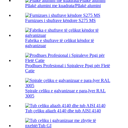
Pllakë alumini me kuadrata/Pllakë alumini
Furnizues i shufrave këndore S275 MS
Fabrika e shufrave të çelikut këndor të
galvanizuar
Prodhues Profesional i Spiraleve Ppgi për Fletë
Çatie
Spirale çeliku e galvanizuar e para-lyer RAL
3005
Tub çeliku aliazh 4140 dhe tub AISI 4140