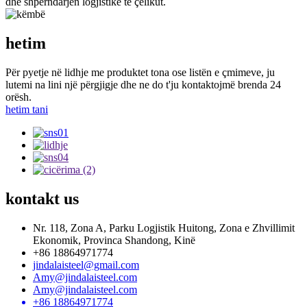
dhe shpërndarjen logjistike të çelikut.
hetim
Për pyetje në lidhje me produktet tona ose listën e çmimeve, ju
lutemi na lini një përgjigje dhe ne do t'ju kontaktojmë brenda 24
orësh.
hetim tani
kontakt
us
Nr. 118, Zona A, Parku Logjistik Huitong, Zona e Zhvillimit
Ekonomik, Provinca Shandong, Kinë
+86 18864971774
jindalaisteel@gmail.com
Amy@jindalaisteel.com
Amy@jindalaisteel.com
+86 18864971774