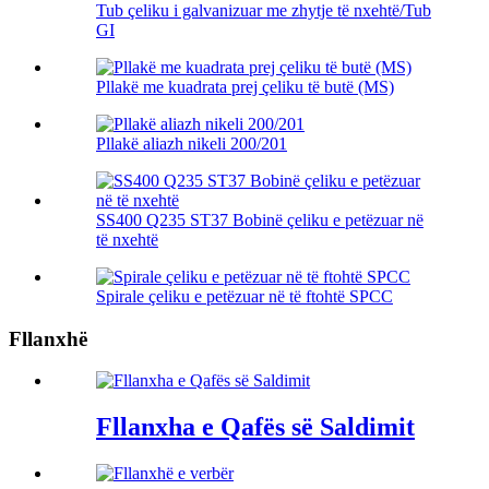
Tub çeliku i galvanizuar me zhytje të nxehtë/Tub
GI
Pllakë me kuadrata prej çeliku të butë (MS)
Pllakë aliazh nikeli 200/201
SS400 Q235 ST37 Bobinë çeliku e petëzuar në
të nxehtë
Spirale çeliku e petëzuar në të ftohtë SPCC
Fllanxhë
Fllanxha e Qafës së Saldimit